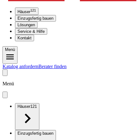
121
Häuser
Einzugsfertig bauen
Lösungen
Service & Hilfe
Kontakt
Menü
Katalog anfordern
Berater finden
Menü
Häuser
121
Einzugsfertig bauen