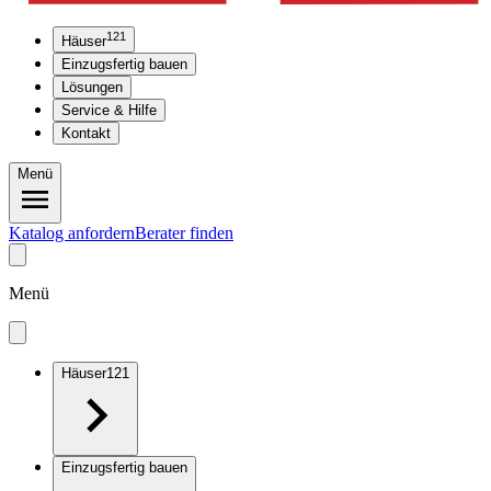
121
Häuser
Einzugsfertig bauen
Lösungen
Service & Hilfe
Kontakt
Menü
Katalog anfordern
Berater finden
Menü
Häuser
121
Einzugsfertig bauen