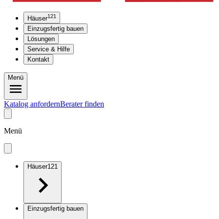
121
Häuser
Einzugsfertig bauen
Lösungen
Service & Hilfe
Kontakt
Menü
Katalog anfordern
Berater finden
Menü
Häuser
121
Einzugsfertig bauen