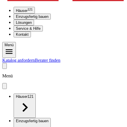
121
Häuser
Einzugsfertig bauen
Lösungen
Service & Hilfe
Kontakt
Menü
Katalog anfordern
Berater finden
Menü
Häuser
121
Einzugsfertig bauen