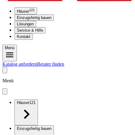
121
Häuser
Einzugsfertig bauen
Lösungen
Service & Hilfe
Kontakt
Menü
Katalog anfordern
Berater finden
Menü
Häuser
121
Einzugsfertig bauen