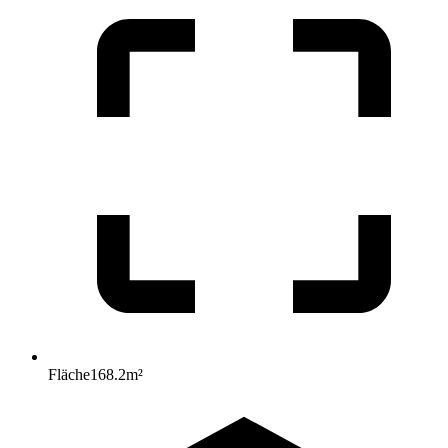
Fläche
168.2
m²