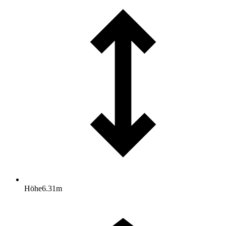
Höhe
6.31
m