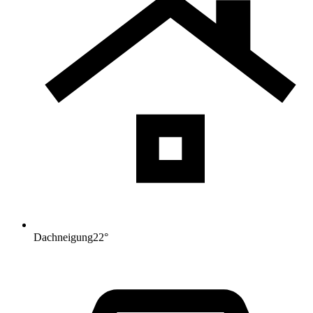
Dachneigung
22
°