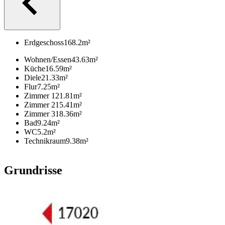
Erdgeschoss
168.2
m²
Wohnen/Essen
43.63
m²
Küche
16.59
m²
Diele
21.33
m²
Flur
7.25
m²
Zimmer 1
21.81
m²
Zimmer 2
15.41
m²
Zimmer 3
18.36
m²
Bad
9.24
m²
WC
5.2
m²
Technikraum
9.38
m²
Grundrisse