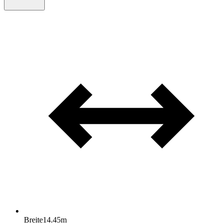
Breite
14.45
m