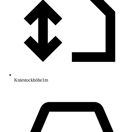
Kniestockhöhe
1
m