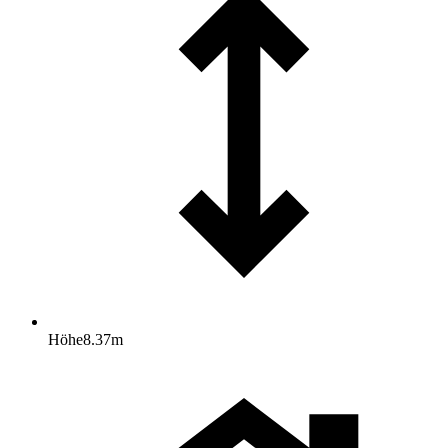
Höhe
8.37
m