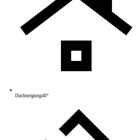
Dachneigung
40
°