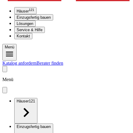
121
Häuser
Einzugsfertig bauen
Lösungen
Service & Hilfe
Kontakt
Menü
Katalog anfordern
Berater finden
Menü
Häuser
121
Einzugsfertig bauen