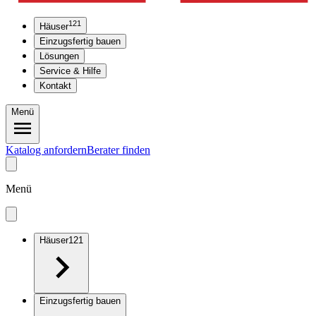
121
Häuser
Einzugsfertig bauen
Lösungen
Service & Hilfe
Kontakt
Menü
Katalog anfordern
Berater finden
Menü
Häuser
121
Einzugsfertig bauen