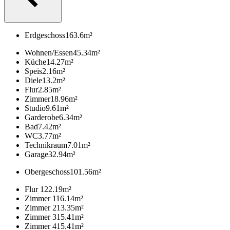
Erdgeschoss
163.6
m²
Wohnen/Essen
45.34
m²
Küche
14.27
m²
Speis
2.16
m²
Diele
13.2
m²
Flur
2.85
m²
Zimmer
18.96
m²
Studio
9.61
m²
Garderobe
6.34
m²
Bad
7.42
m²
WC
3.77
m²
Technikraum
7.01
m²
Garage
32.94
m²
Obergeschoss
101.56
m²
Flur 1
22.19
m²
Zimmer 1
16.14
m²
Zimmer 2
13.35
m²
Zimmer 3
15.41
m²
Zimmer 4
15.41
m²