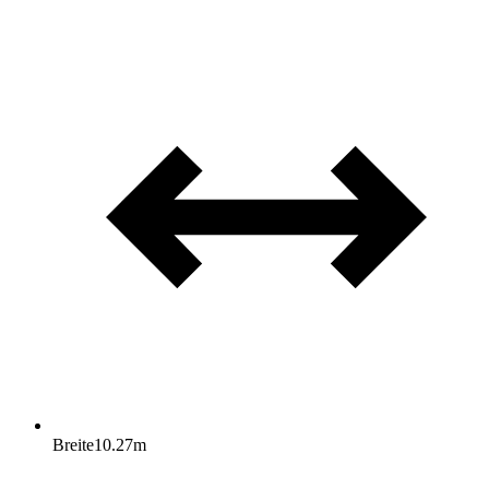
Breite
10.27
m