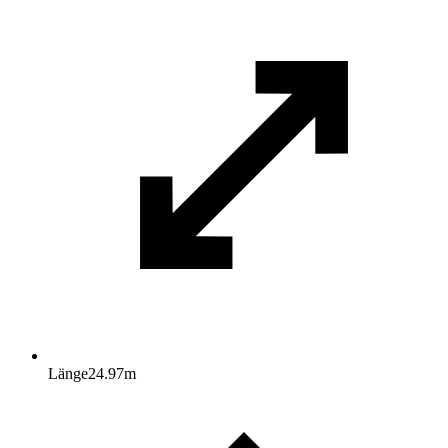
Länge
24.97
m