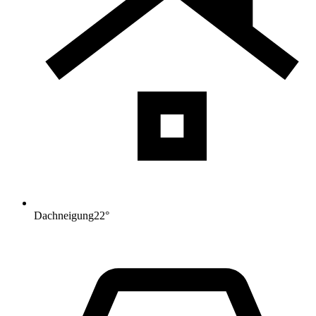
Dachneigung
22
°