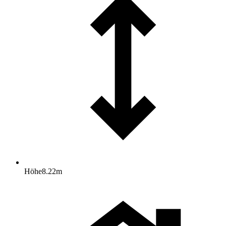
Höhe
8.22
m