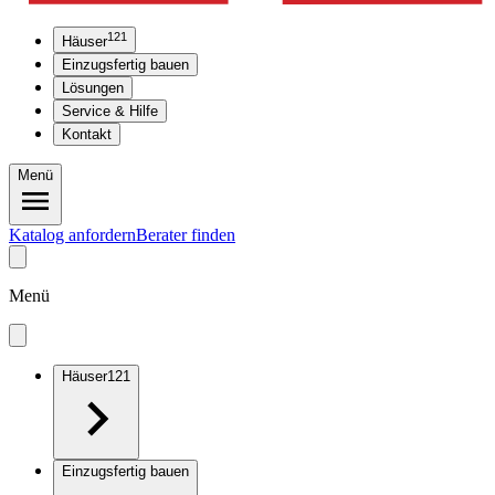
121
Häuser
Einzugsfertig bauen
Lösungen
Service & Hilfe
Kontakt
Menü
Katalog anfordern
Berater finden
Menü
Häuser
121
Einzugsfertig bauen