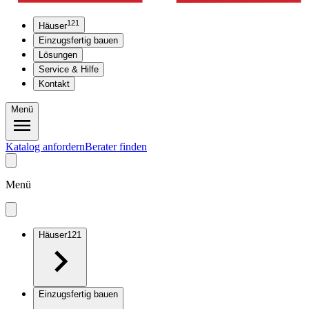
121
Häuser
Einzugsfertig bauen
Lösungen
Service & Hilfe
Kontakt
Menü
Katalog anfordern
Berater finden
Menü
Häuser
121
Einzugsfertig bauen