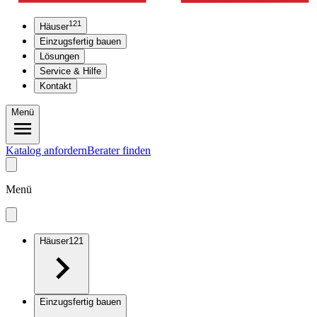
121
Häuser
Einzugsfertig bauen
Lösungen
Service & Hilfe
Kontakt
Menü
Katalog anfordern
Berater finden
Menü
Häuser
121
Einzugsfertig bauen