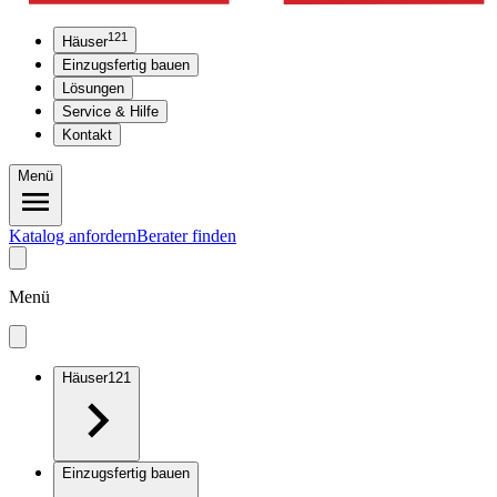
121
Häuser
Einzugsfertig bauen
Lösungen
Service & Hilfe
Kontakt
Menü
Katalog anfordern
Berater finden
Menü
Häuser
121
Einzugsfertig bauen