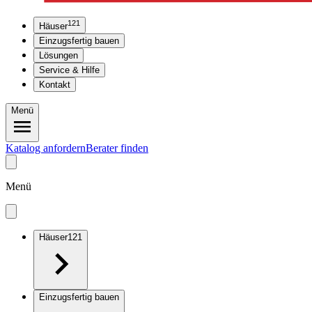
121
Häuser
Einzugsfertig bauen
Lösungen
Service & Hilfe
Kontakt
Menü
Katalog anfordern
Berater finden
Menü
Häuser
121
Einzugsfertig bauen