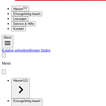
121
Häuser
Einzugsfertig bauen
Lösungen
Service & Hilfe
Kontakt
Menü
Katalog anfordern
Berater finden
Menü
Häuser
121
Einzugsfertig bauen