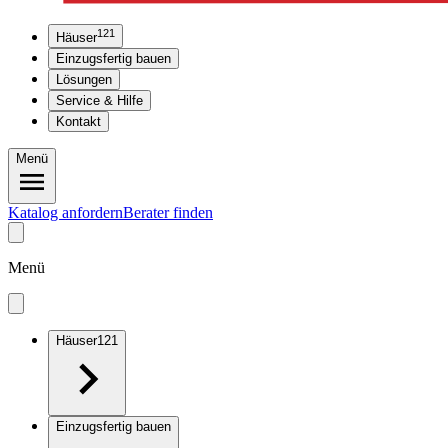
121
Häuser
Einzugsfertig bauen
Lösungen
Service & Hilfe
Kontakt
Menü
Katalog anfordern
Berater finden
Menü
Häuser
121
Einzugsfertig bauen