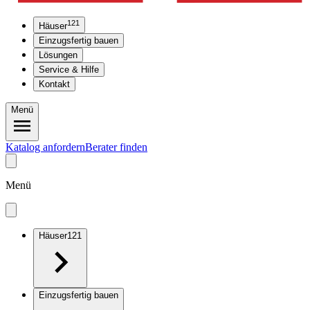
121
Häuser
Einzugsfertig bauen
Lösungen
Service & Hilfe
Kontakt
Menü
Katalog anfordern
Berater finden
Menü
Häuser
121
Einzugsfertig bauen