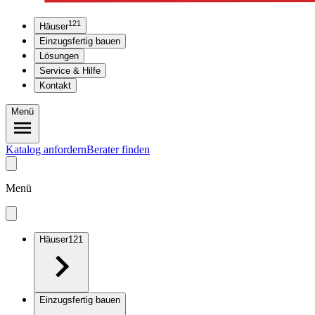
121
Häuser
Einzugsfertig bauen
Lösungen
Service & Hilfe
Kontakt
Menü
Katalog anfordern
Berater finden
Menü
Häuser
121
Einzugsfertig bauen