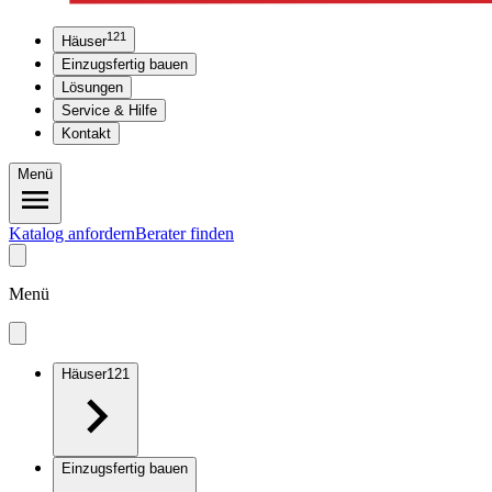
121
Häuser
Einzugsfertig bauen
Lösungen
Service & Hilfe
Kontakt
Menü
Katalog anfordern
Berater finden
Menü
Häuser
121
Einzugsfertig bauen