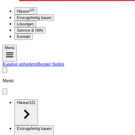
121
Häuser
Einzugsfertig bauen
Lösungen
Service & Hilfe
Kontakt
Menü
Katalog anfordern
Berater finden
Menü
Häuser
121
Einzugsfertig bauen