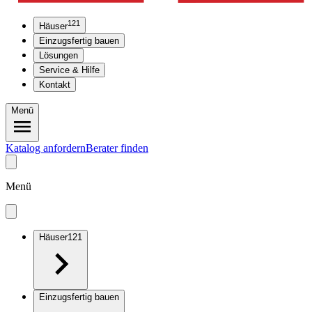
121
Häuser
Einzugsfertig bauen
Lösungen
Service & Hilfe
Kontakt
Menü
Katalog anfordern
Berater finden
Menü
Häuser
121
Einzugsfertig bauen