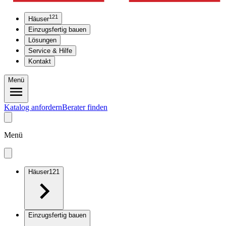
121
Häuser
Einzugsfertig bauen
Lösungen
Service & Hilfe
Kontakt
Menü
Katalog anfordern
Berater finden
Menü
Häuser
121
Einzugsfertig bauen