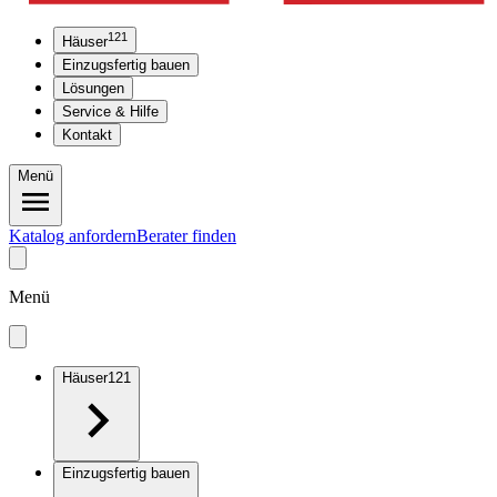
121
Häuser
Einzugsfertig bauen
Lösungen
Service & Hilfe
Kontakt
Menü
Katalog anfordern
Berater finden
Menü
Häuser
121
Einzugsfertig bauen