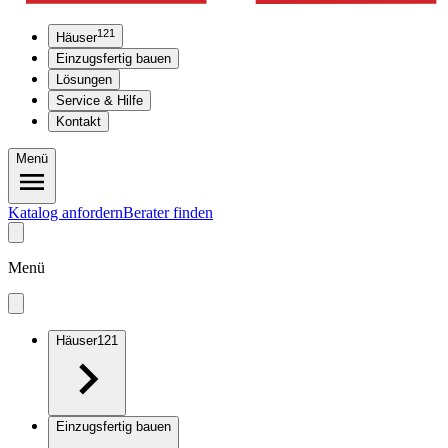
121
Häuser
Einzugsfertig bauen
Lösungen
Service & Hilfe
Kontakt
Menü
Katalog anfordern
Berater finden
Menü
Häuser
121
Einzugsfertig bauen