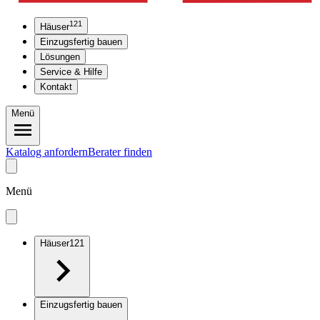
121
Häuser
Einzugsfertig bauen
Lösungen
Service & Hilfe
Kontakt
Menü
Katalog anfordern
Berater finden
Menü
Häuser
121
Einzugsfertig bauen