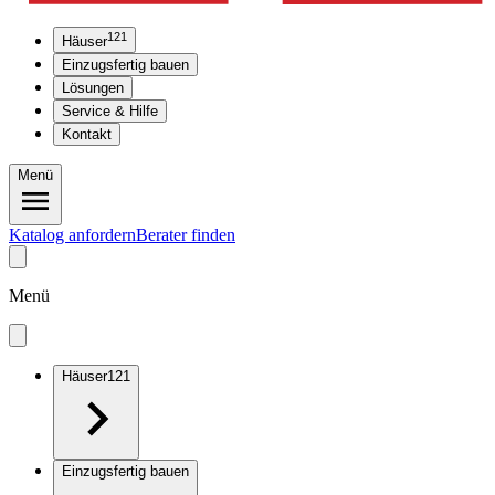
121
Häuser
Einzugsfertig bauen
Lösungen
Service & Hilfe
Kontakt
Menü
Katalog anfordern
Berater finden
Menü
Häuser
121
Einzugsfertig bauen