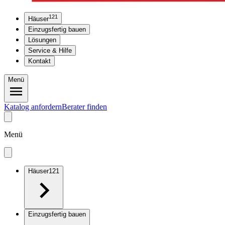
121
Häuser
Einzugsfertig bauen
Lösungen
Service & Hilfe
Kontakt
Menü
Katalog anfordern
Berater finden
Menü
Häuser
121
Einzugsfertig bauen